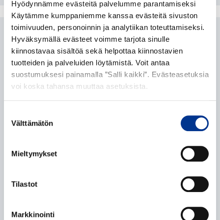
Hyödynnämme evästeitä palvelumme parantamiseksi
Käytämme kumppaniemme kanssa evästeitä sivuston
toimivuuden, personoinnin ja analytiikan toteuttamiseksi.
MUUT KEMIKAALIT
Hyväksymällä evästeet voimme tarjota sinulle
kiinnostavaa sisältöä sekä helpottaa kiinnostavien
Rikkiyhdisteet, kuten natriumsulfaatti, magnesiumsulfaatti,
tuotteiden ja palveluiden löytämistä. Voit antaa
natriumsulfidi, natriumvetysulfidi, natriummetabisulfiitti,
suostumuksesi painamalla ”Salli kaikki”. Evästeasetuksia
natriumbisulfiitti, natriumsulfiitti, natriumtiosulfaatti,
voi koska tahansa muuttaa asetuksista.
kuparisulfaatti, sinkkisulfaatti
Vaahdotuskemikaalit (poislukien ksantaatit)
Suostumuksen
Välttämätön
Pölynsidontatuotteet, kuten lignosulfonaatti, kalsiumkloridi,
valinta
magnesiumkloridi
Liukkaudentorjuntasuolat
Mieltymykset
Natriumkloridi (vakuumisuola, merisuola ja vuorisuola)
Alkoholit, kuten sorbitoli
Tilastot
Trinatriumfosfaatti
Tärkkelykset
Markkinointi