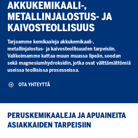
AKKUKEMIKAALI-,
METALLINJA­LOSTUS- JA
KAIVOSTEOL­LI­SUUS
Tarjoamme kemikaaleja akkukemikaali-,
metallinjalostus- ja kaivosteollisuuden tarpeisiin.
Valikoimamme kattaa muun muassa lipeän, soodan
sekä magnesiumhydroksidin, jotka ovat välttämättömiä
useissa teollisissa prosesseissa.
OTA YHTEYTTÄ
PERUSKEMIKAA­LEJA JA APUAINEITA
ASIAKKAIDEN TARPEISIIN