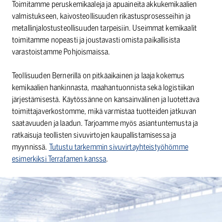
Toimitamme peruskemikaaleja ja apuaineita akkukemikaalien
valmistukseen, kaivosteollisuuden rikastusprosesseihin ja
metallinjalostusteollisuuden tarpeisiin. Useimmat kemikaalit
toimitamme nopeasti ja joustavasti omista paikallisista
varastoistamme Pohjoismaissa.
Teollisuuden Bernerillä on pitkäaikainen ja laaja kokemus
kemikaalien hankinnasta, maahantuonnista sekä logistiikan
järjestämisestä. Käytössänne on kansainvälinen ja luotettava
toimittajaverkostomme, mikä varmistaa tuotteiden jatkuvan
saatavuuden ja laadun. Tarjoamme myös asiantuntemusta ja
ratkaisuja teollisten sivuvirtojen kaupallistamisessa ja
myynnissä.
Tutustu tarkemmin sivuvirtayhteistyöhömme
esimerkiksi Terrafamen kanssa
.