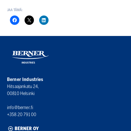
JAA TÄMÄ:
Berner Industries
Hitsaajankatu 24,
00810 Helsinki
info@berner.fi
+358 20 791 00
BERNER OY