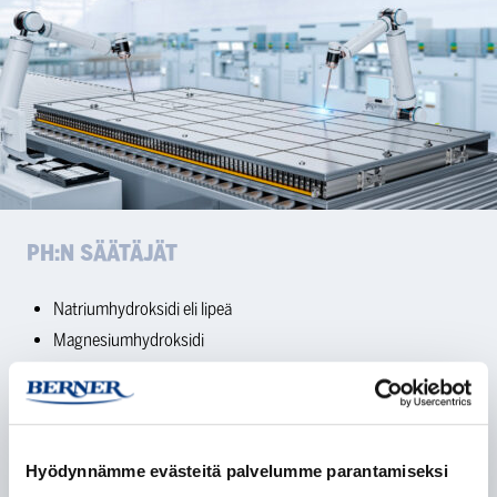
PH:N SÄÄTÄJÄT
Natriumhydroksidi eli lipeä
Magnesiumhydroksidi
Natriumkarbonaatti eli sooda
Askorbiinihappo
Fosforihappo
Sitruunahappo
Hyödynnämme evästeitä palvelumme parantamiseksi