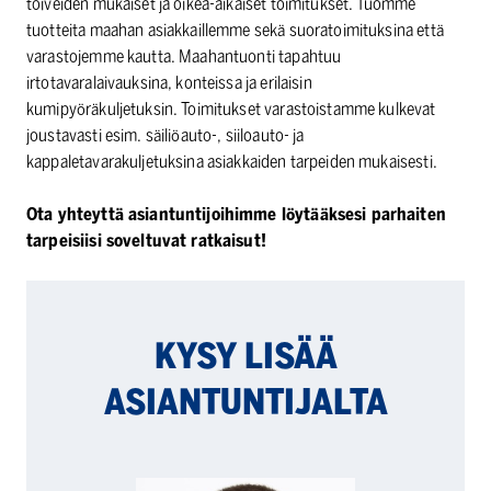
toiveiden mukaiset ja oikea-aikaiset toimitukset. Tuomme
tuotteita maahan asiakkaillemme sekä suoratoimituksina että
varastojemme kautta. Maahantuonti tapahtuu
irtotavaralaivauksina, konteissa ja erilaisin
kumipyöräkuljetuksin. Toimitukset varastoistamme kulkevat
joustavasti esim. säiliöauto-, siiloauto- ja
kappaletavarakuljetuksina asiakkaiden tarpeiden mukaisesti.
Ota yhteyttä asiantuntijoihimme löytääksesi parhaiten
tarpeisiisi soveltuvat ratkaisut!
KYSY LISÄÄ
ASIANTUNTI­JALTA