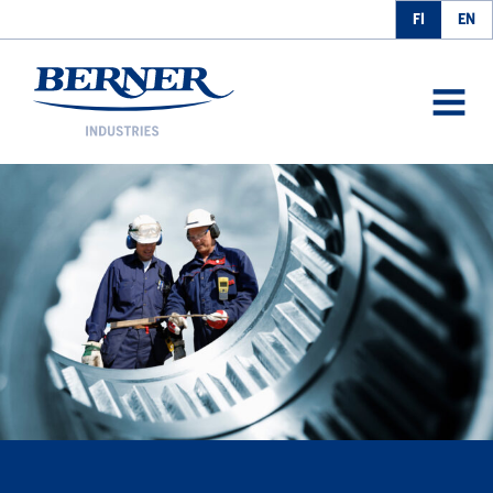
FI
EN
Berner Industries
AVAA
VALIK