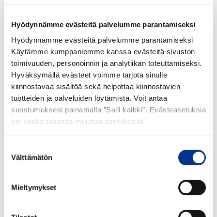
Suomessa.
syntyy puolestaan
kustannustehokas
täysin tuotannon
vaihtoehto.
Hyödynnämme evästeitä palvelumme parantamiseksi
sivulähteenä.
Hyödynnämme evästeitä palvelumme parantamiseksi
Käytämme kumppaniemme kanssa evästeitä sivuston
AMMONIUMSUL­FAATIN LÄHDE
toimivuuden, personoinnin ja analytiikan toteuttamiseksi.
Hyväksymällä evästeet voimme tarjota sinulle
Terrafamen Suomen Akkukemikaalitehtaassa on maailman
kiinnostavaa sisältöä sekä helpottaa kiinnostavien
suurin nikkelisulfaatin tuotantolinja. Nikkelisulfaatti on
tuotteiden ja palveluiden löytämistä. Voit antaa
keskeinen kemikaali sähköautojen akkujen valmistuksessa ja
suostumuksesi painamalla ”Salli kaikki”. Evästeasetuksia
tarjoamamme ammoniumsulfaatti on kyseisen nikkelisulfaatin
voi koska tahansa muuttaa asetuksista.
tuotannon sivuvirtatuote.
Suostumuksen
Terrafamen nikkelisulfaatti, jonka sivutuotteena
Välttämätön
valinta
ammoniumsulfaatti syntyy, tuotetaan 60 % matalammalla
hiilijalanjäljellä verrattuna tavanomaisiin tuotantoteknologioihin.
Mieltymykset
Terrafamen ammoniumsulfaatin tuotantokapasiteetti on 115
tuhatta tonnia vuodessa.
Lue lisää:
terrafame.fi