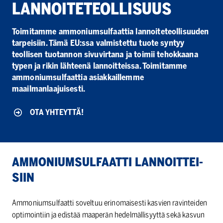
LANNOITETEOL­LI­SUUS
Toimitamme ammoniumsulfaattia lannoiteteollisuuden
tarpeisiin. Tämä EU:ssa valmistettu tuote syntyy
teollisen tuotannon sivuvirtana ja toimii tehokkaana
typen ja rikin lähteenä lannoitteissa. Toimitamme
ammoniumsulfaattia asiakkaillemme
maailmanlaajuisesti.
OTA YHTEYTTÄ!
AMMONIUMSUL­FAATTI LANNOITTEI­
SIIN
Ammoniumsulfaatti soveltuu erinomaisesti kasvien ravinteiden
optimointiin ja edistää maaperän hedelmällisyyttä sekä kasvun