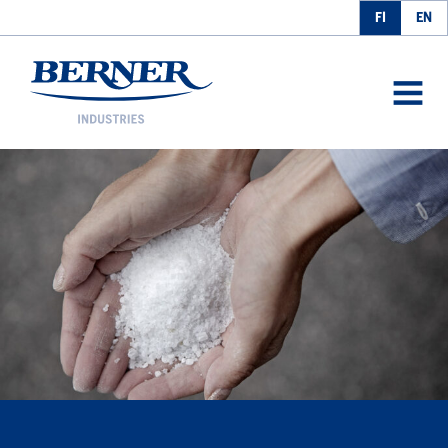
FI
EN
Berner Industries
AVAA
VALIK