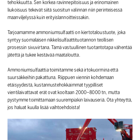
tehokkuutta. Sen korkea ravinnepitoisuus ja erinomainen
liukoisuus tekevät siitä suositun valinnan niin perinteisessä
maanviljelyssä kuin erityislannoitteissakin.
Tarjoamamme ammoniumsulfaatti on kiertotaloustuote, joka
syntyy suomalaisen nikkelisulfaattituotannon teollisen
prosessin sivuvirtana. Tämä vastuullinen tuotantotapa vähentää
jätettä ja tukee kestävää maataloutta.
Ammoniumsulfaattia toimitamme sekä irtokuormina että
suursäkkeihin pakattuna. Riippuen viennin kohdemaan
etäisyydestä, kustannustehokkaimmat tyypilliset
vientilaivattavat erät ovat kooltaan 2000–8000 tn, mutta
pystymme toimittamaan suurempiakin laivauseriä. Ota yhteyttä,
jos haluat kuulla lisää vaihtoehdoista!