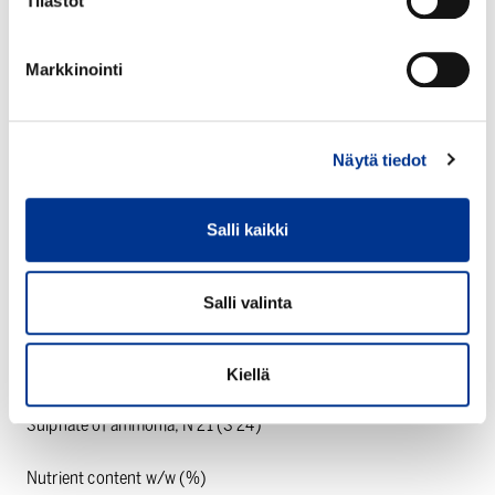
Tilastot
Markkinointi
Näytä tiedot
Salli kaikki
TEKNISET TIEDOT
Salli valinta
Ammonium sulphate, crystalline
EC FERTILISER
Kiellä
Sulphate of ammonia, N 21 (S 24)
Nutrient content w/w (%)