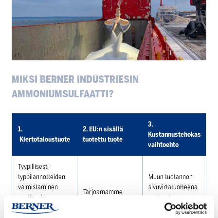
MIKSI BERNER INDUSTRIESIN
AMMONIUMSUL­FAATTI?
3.
1.
2. EU:n sisällä
Kustannustehokas
Kiertotaloustuote
tuotettu tuote
vaihtoehto
Tyypillisesti
typpilannotteiden
Muun tuotannon
valmistaminen
sivuvirtatuotteena
Tarjoamamme
vaatii paljon
syntynyt
ammoniumsulfaatti
energiaa. Kyseinen
ammoniumsulfaatti
on tuotettu
ammoniumsulfaatti
on