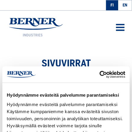
FI
EN
Berner Industries
AVAA
VALIK
SIVUVIRRAT
Teollisuuden
Hyödynnämme evästeitä palvelumme parantamiseksi
Bernerin
Hyödynnämme evästeitä palvelumme parantamiseksi
kiertotalousratkaisut:
Käytämme kumppaniemme kanssa evästeitä sivuston
Sivuvirroista
toimivuuden, personoinnin ja analytiikan toteuttamiseksi.
resurssi
Hyväksymällä evästeet voimme tarjota sinulle